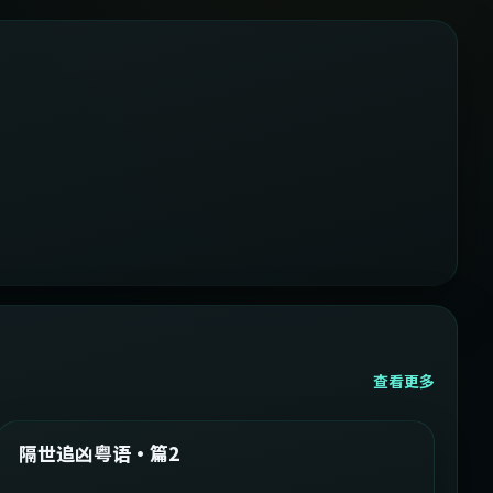
查看更多
2:05:21
韩国
精选
隔世追凶粤语·篇2