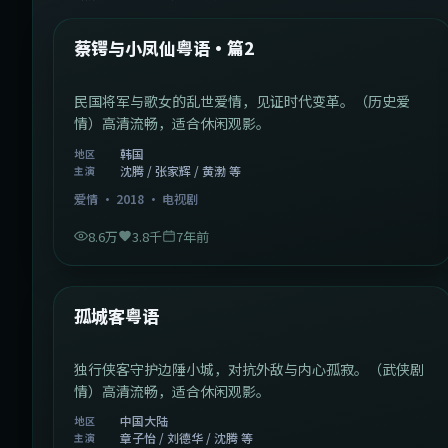
热门
蔡锷与小凤仙粤语·篇2
民国将军与歌女的乱世爱情，见证时代变革。（历史爱
情）高清流畅，适合休闲观影。
韩国
地区
沈腾 / 张家辉 / 黄渤 等
主演
爱情
·
2018
·
电视剧
8.6万
3.8千
7年前
1:11:10
中国大陆
热门
孤城客粤语
独行侠客守护边陲小城，对抗外敌与内心孤寂。（武侠剧
情）高清流畅，适合休闲观影。
中国大陆
地区
章子怡 / 刘德华 / 沈腾 等
主演