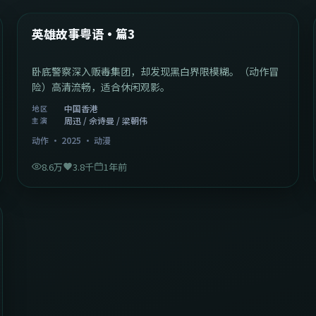
热门
英雄故事粤语·篇3
卧底警察深入贩毒集团，却发现黑白界限模糊。（动作冒
险）高清流畅，适合休闲观影。
中国香港
地区
周迅 / 佘诗曼 / 梁朝伟
主演
动作
·
2025
·
动漫
8.6万
3.8千
1年前