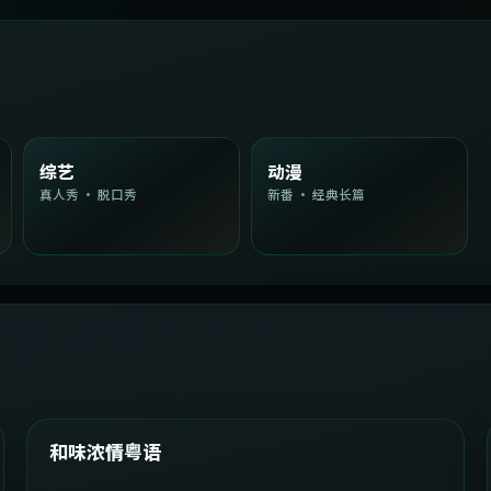
综艺
动漫
真人秀 · 脱口秀
新番 · 经典长篇
2:08:51
韩国
精选
和味浓情粤语