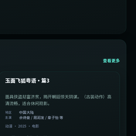
查看更多
1:07:39
中国大陆
最新
玉面飞狐粤语·篇3
面具侠盗劫富济贫，揭开朝廷惊天阴谋。（古装动作）高
清流畅，适合休闲观影。
中国大陆
地区
佘诗曼 / 周润发 / 章子怡 等
主演
动漫
·
2025
·
电影