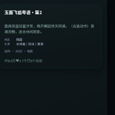
热门
玉面飞狐粤语·篇2
面具侠盗劫富济贫，揭开朝廷惊天阴谋。（古装动作）高
清流畅，适合休闲观影。
韩国
地区
佘诗曼 / 张译 / 黄渤
主演
动作
·
2025
·
电影
8.6万
3.7千
8个月前