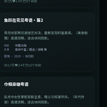
7万
3.4千
9个月前
1:09:53
中国大陆
最新
鱼跃在花见粤语·篇2
寿司世家两兄弟技艺对决，重新发现料理真谛。（美食剧
情）高清流畅，适合休闲观影。
中国大陆
地区
易烊千玺 / 周迅 / 汤唯 等
主演
爱情
·
2025
·
电视剧
2.7万
2.4千
10个月前
1:29:59
中国香港
最新
巾帼枭雄粤语
乱世中女性掌舵家族生意，情义与权谋并存。（年代传
奇）高清流畅，适合休闲观影。