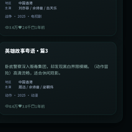
中国香港
地区
刘亦菲 / 佘诗曼 / 古天乐
主演
战争
·
2025
·
电视剧
3.6万
2.6千
1年前
2:09:45
中国香港
最新
英雄故事粤语·篇3
卧底警察深入贩毒集团，却发现黑白界限模糊。（动作冒
险）高清流畅，适合休闲观影。
中国香港
地区
周迅 / 佘诗曼 / 梁朝伟
主演
动作
·
2025
·
动漫
8.6万
3.8千
1年前