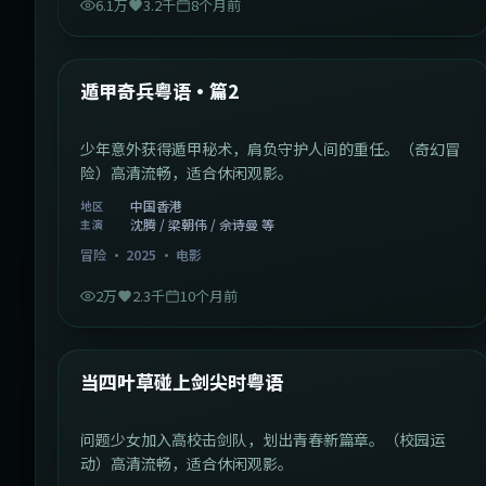
6.1万
3.2千
8个月前
1:10:21
中国香港
最新
遁甲奇兵粤语·篇2
少年意外获得遁甲秘术，肩负守护人间的重任。（奇幻冒
险）高清流畅，适合休闲观影。
中国香港
地区
沈腾 / 梁朝伟 / 佘诗曼 等
主演
冒险
·
2025
·
电影
2万
2.3千
10个月前
1:23:05
中国大陆
最新
当四叶草碰上剑尖时粤语
问题少女加入高校击剑队，划出青春新篇章。（校园运
动）高清流畅，适合休闲观影。