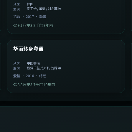
韩国
地区
章子怡 / 黄渤 / 刘亦菲 等
主演
犯罪
·
2017
·
动漫
9.1万
3.8千
9年前
1:27:50
中国香港
精选
华丽转身粤语
中国香港
地区
易烊千玺 / 张译 / 沈腾 等
主演
爱情
·
2016
·
综艺
8.8万
3.7千
10年前
2:09:45
中国香港