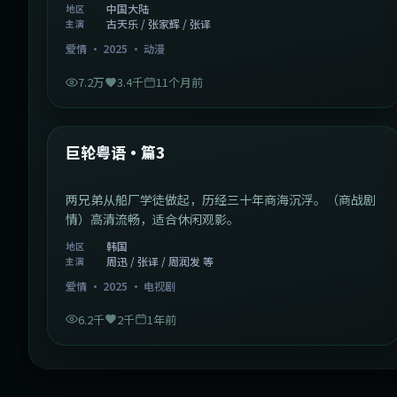
中国大陆
地区
古天乐 / 张家辉 / 张译
主演
爱情
·
2025
·
动漫
7.2万
3.4千
11个月前
2:01:03
韩国
最新
巨轮粤语·篇3
两兄弟从船厂学徒做起，历经三十年商海沉浮。（商战剧
情）高清流畅，适合休闲观影。
韩国
地区
周迅 / 张译 / 周润发 等
主演
爱情
·
2025
·
电视剧
6.2千
2千
1年前