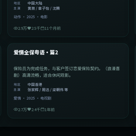
中国大陆
地区
黄渤 / 章子怡 / 沈腾
主演
动作
·
2025
·
电影
2.9万
2.5千
11个月前
47:04
中国香港
最新
爱情全保粤语·篇2
保险员为完成任务，与客户签订恋爱保险契约。（浪漫喜
剧）高清流畅，适合休闲观影。
中国香港
地区
张家辉 / 周迅 / 梁朝伟 等
主演
爱情
·
2025
·
电视剧
2.7万
2.4千
1年前