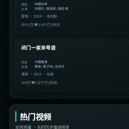
中国台湾
地区
刘德华 / 周润发 / 周迅 等
主演
爱情
·
2024
·
电视剧
9.2万
3.9千
2年前
1:06:37
中国香港
精选
闭门一家亲粤语
中国香港
地区
黄渤 / 章子怡 / 古天乐
主演
喜剧
·
2024
·
动漫
9万
3.8千
2年前
热门视频
全网热播 · 实时同步播放榜单
44:14
韩国