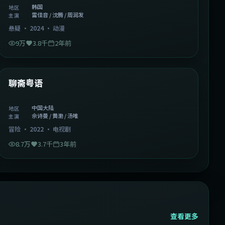
韩国
地区
雷佳音 / 沈腾 / 周润发
主演
悬疑
·
2024
·
动漫
9万
3.8千
2年前
2:02:43
中国大陆
精选
聊斋粤语
中国大陆
地区
佘诗曼 / 黄渤 / 汤唯
主演
冒险
·
2022
·
电视剧
8.7万
3.7千
3年前
查看更多
2:13:08
韩国