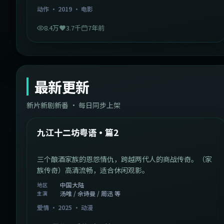
动作
·
2019
·
电影
8.4万
3.7千
7年前
最新更新
新片新剧新番 · 每日同步上架
1:20:26
中国大陆
最新
九江十二坊粤语·篇2
三个酿酒家族的恩怨情仇，跨越两代人的商战传奇。（家
族传奇）高清流畅，适合休闲观影。
中国大陆
地区
汤唯 / 佘诗曼 / 周迅 等
主演
爱情
·
2025
·
动漫