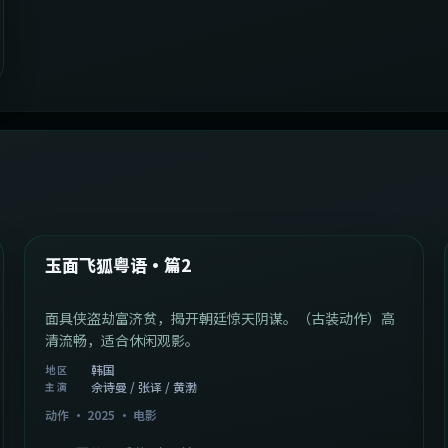
2:13:08
韩国
最新
玉面飞狐粤语·篇2
面具侠盗劫富济贫，揭开朝廷惊天阴谋。（古装动作）高
清流畅，适合休闲观影。
韩国
地区
佘诗曼 / 张译 / 黄渤
主演
动作
·
2025
·
电影