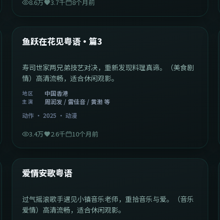
8.6万
3.7千
8个月前
1:02:40
中国香港
最新
鱼跃在花见粤语·篇3
寿司世家两兄弟技艺对决，重新发现料理真谛。（美食剧
情）高清流畅，适合休闲观影。
中国香港
地区
周润发 / 雷佳音 / 黄渤 等
主演
动作
·
2025
·
动漫
3.4万
2.6千
10个月前
1:46:58
中国大陆
最新
爱情安歌粤语
过气摇滚歌手遇见小镇音乐老师，重拾音乐与爱。（音乐
爱情）高清流畅，适合休闲观影。