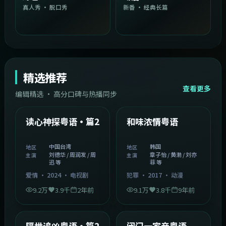
真人秀 · 脱口秀
新番 · 经典长篇
精选推荐
查看更多
编辑精选 · 高分口碑与热播同步
1:54:36
2:08:51
中国台湾
韩国
精选
精选
读心神探粤语·篇2
和味浓情粤语
中国台湾
韩国
地区
地区
刘德华 / 周润发 / 周
章子怡 / 黄渤 / 刘亦
主演
主演
迅 等
菲 等
爱情
·
2024
·
电视剧
犯罪
·
2017
·
动漫
9.2万
3.9千
2年前
9.1万
3.8千
9年前
2:05:21
1:06:37
韩国
中国香港
精选
精选
隔世追凶粤语·篇2
闭门一家亲粤语