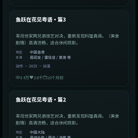
1:02:40
中国香港
最新
鱼跃在花见粤语·篇3
寿司世家两兄弟技艺对决，重新发现料理真谛。（美食
剧情）高清流畅，适合休闲观影。
中国香港
地区
周润发 / 雷佳音 / 黄渤 等
主演
动作
·
2025
·
动漫
3.4万
2.6千
10个月前
1:09:53
中国大陆
最新
鱼跃在花见粤语·篇2
寿司世家两兄弟技艺对决，重新发现料理真谛。（美食
剧情）高清流畅，适合休闲观影。
中国大陆
地区
易烊千玺 / 周迅 / 汤唯 等
主演