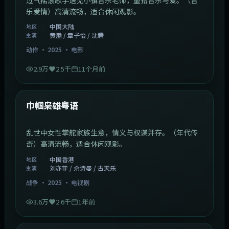
乐爱情）高清流畅，适合休闲观影。
中国大陆
地区
黄渤 / 章子怡 / 沈腾
主演
动作
·
2025
·
电影
2.9万
2.5千
11个月前
1:29:59
中国香港
最新
巾帼枭雄粤语
乱世中女性掌舵家族生意，情义与权谋并存。（年代传
奇）高清流畅，适合休闲观影。
中国香港
地区
刘亦菲 / 佘诗曼 / 古天乐
主演
战争
·
2025
·
电视剧
3.6万
2.6千
1年前
2:01:03
韩国