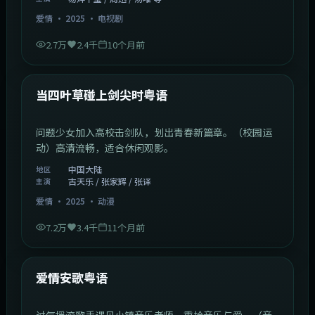
爱情
·
2025
·
电视剧
2.7万
2.4千
10个月前
1:23:05
中国大陆
最新
当四叶草碰上剑尖时粤语
问题少女加入高校击剑队，划出青春新篇章。（校园运
动）高清流畅，适合休闲观影。
中国大陆
地区
古天乐 / 张家辉 / 张译
主演
爱情
·
2025
·
动漫
7.2万
3.4千
11个月前
1:46:58
中国大陆
最新
爱情安歌粤语
过气摇滚歌手遇见小镇音乐老师，重拾音乐与爱。（音