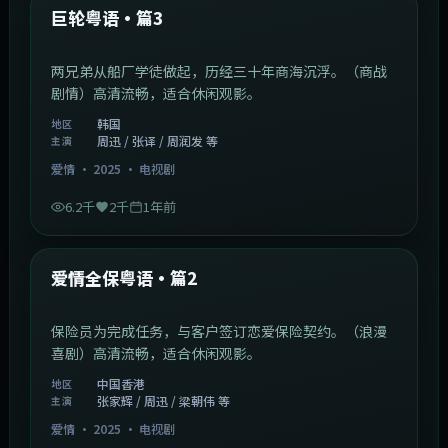
最新
巨轮粤语·篇3
两兄弟从船厂学徒做起，历经三十年商海沉浮。（商战
剧情）高清流畅，适合休闲观影。
韩国
地区
周迅 / 张译 / 周润发 等
主演
爱情
·
2025
·
电视剧
6.2千
2千
1年前
47:04
中国香港
最新
爱情全保粤语·篇2
保险员为完成任务，与客户签订恋爱保险契约。（浪漫
喜剧）高清流畅，适合休闲观影。
中国香港
地区
张家辉 / 周迅 / 梁朝伟 等
主演
爱情
·
2025
·
电视剧