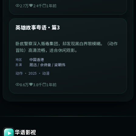
2.7万
2.4千
1年前
2:09:45
中国香港
最新
英雄故事粤语·篇3
卧底警察深入贩毒集团，却发现黑白界限模糊。（动作
冒险）高清流畅，适合休闲观影。
中国香港
地区
周迅 / 佘诗曼 / 梁朝伟
主演
动作
·
2025
·
动漫
8.6万
3.8千
1年前
华语影视