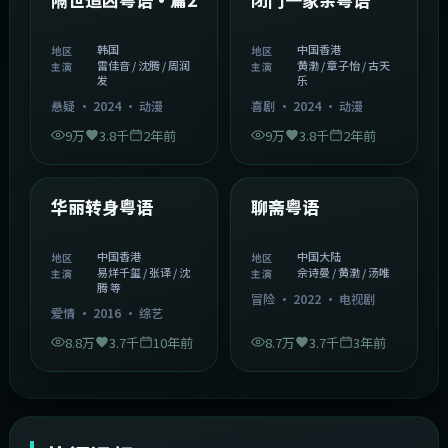
韩国
中国香港
地区
地区
雷佳音 / 沈腾 / 周润
黄渤 / 章子怡 / 古天
主演
主演
发
乐
悬疑
·
2024
·
动漫
喜剧
·
2024
·
动漫
9万
3.8千
2年前
9万
3.8千
2年前
1:27:50
2:02:43
中国香港
中国大陆
精选
精选
华丽转身粤语
聊斋粤语
中国香港
中国大陆
地区
地区
易烊千玺 / 张译 / 沈
佘诗曼 / 黄渤 / 汤唯
主演
主演
腾 等
冒险
·
2022
·
电视剧
爱情
·
2016
·
综艺
8.8万
3.7千
10年前
8.7万
3.7千
3年前