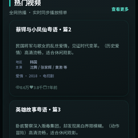
热门视频
查看更多
全网热播 · 实时同步播放榜单
44:14
韩国
热门
蔡锷与小凤仙粤语·篇2
民国将军与歌女的乱世爱情，见证时代变革。（历史爱
情）高清流畅，适合休闲观影。
韩国
地区
沈腾 / 张家辉 / 黄渤 等
主演
爱情
·
2018
·
电视剧
8.6万
3.8千
7年前
2:09:45
中国香港
热门
英雄故事粤语·篇3
卧底警察深入贩毒集团，却发现黑白界限模糊。（动作
冒险）高清流畅，适合休闲观影。