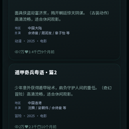
面具侠盗劫富济贫，揭开朝廷惊天阴谋。（古装动作）
高清流畅，适合休闲观影。
中国大陆
地区
佘诗曼 / 周润发 / 章子怡 等
主演
动漫
·
2025
·
电影
7万
3.4千
9个月前
1:10:21
中国香港
最新
遁甲奇兵粤语·篇2
少年意外获得遁甲秘术，肩负守护人间的重任。（奇幻
冒险）高清流畅，适合休闲观影。
中国香港
地区
沈腾 / 梁朝伟 / 佘诗曼 等
主演
冒险
·
2025
·
电影
2万
2.3千
10个月前