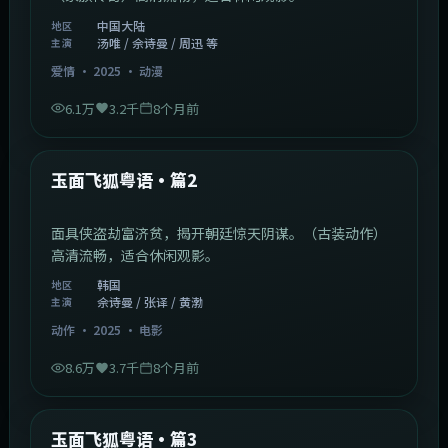
中国大陆
地区
汤唯 / 佘诗曼 / 周迅 等
主演
爱情
·
2025
·
动漫
6.1万
3.2千
8个月前
2:13:08
韩国
最新
玉面飞狐粤语·篇2
面具侠盗劫富济贫，揭开朝廷惊天阴谋。（古装动作）
高清流畅，适合休闲观影。
韩国
地区
佘诗曼 / 张译 / 黄渤
主演
动作
·
2025
·
电影
8.6万
3.7千
8个月前
1:07:39
中国大陆
最新
玉面飞狐粤语·篇3