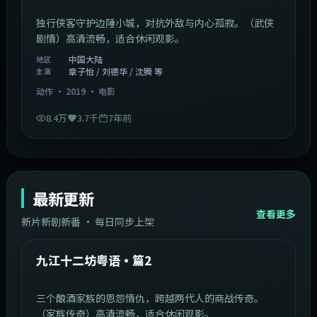
独行侠客守护边陲小城，对抗外敌与内心孤寂。（武侠
剧情）高清流畅，适合休闲观影。
中国大陆
地区
章子怡 / 刘德华 / 沈腾 等
主演
动作
·
2019
·
电影
8.4万
3.7千
7年前
最新更新
查看更多
新片新剧新番 · 每日同步上架
1:20:26
中国大陆
最新
九江十二坊粤语·篇2
三个酿酒家族的恩怨情仇，跨越两代人的商战传奇。
（家族传奇）高清流畅，适合休闲观影。