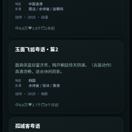
中国香港
地区
周迅 / 佘诗曼 / 梁朝伟
主演
动作
·
2025
·
动漫
8.6万
3.8千
1年前
2:13:08
韩国
热门
玉面飞狐粤语·篇2
面具侠盗劫富济贫，揭开朝廷惊天阴谋。（古装动作）
高清流畅，适合休闲观影。
韩国
地区
佘诗曼 / 张译 / 黄渤
主演
动作
·
2025
·
电影
8.6万
3.7千
8个月前
1:11:10
中国大陆
热门
孤城客粤语